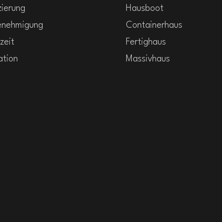
zierung
Hausboot
enehmigung
Containerhaus
zeit
Fertighaus
ation
Massivhaus