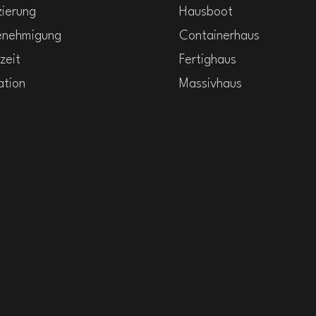
zierung
Hausboot
enehmigung
Containerhaus
zeit
Fertighaus
ation
Massivhaus