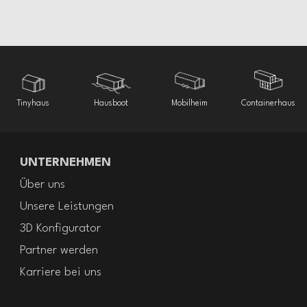
Wohnglück auf
Luxus auf kleinem
Familienvilla mit drei
Fensterfront
kleiner Fläche
Raum
Schlafzimmer
Tinyhaus
Hausboot
Mobilheim
Containerhaus
UNTERNEHMEN
Über uns
Unsere Leistungen
3D Konfigurator
Partner werden
Karriere bei uns