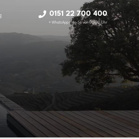
0151 22 700 400
g
+ WhatsApp | Mo-So von 08-20 Uhr
ab 92.900 EUR