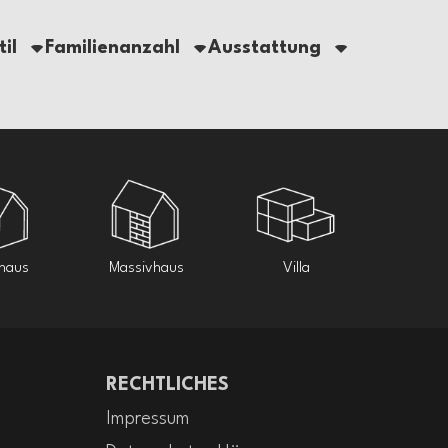
lfertig
lfertig
34m²
1
Schlüsselfertig
|
|
il
Familienanzahl
Ausstattung
optimiert für
us mit
Modulares Ganzjahreshaus –
terfront
Schlüsselfertige Lieferung
ghaus
Massivhaus
Villa
RECHTLICHES
Impressum