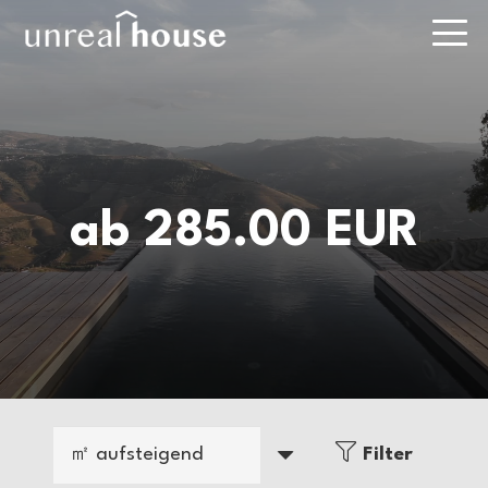
ab 285.00 EUR
ab 285.00 EUR
|
|
102m²
2
Schlüsselfertig
Flachdach Bungalow
Filter
in Modulbauweise