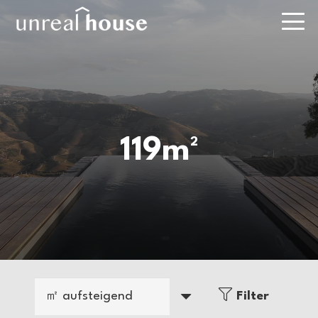
119m²
ab 359.800 EUR
ab 238.390 EUR
|
|
|
|
119m²
4
Schlüsselfertig
119m²
4
Schlüsselfertig
Bungalow mit
Bungalow
Panoramafenstern
Schlüsselfertig – Mit
und großzügiger
familienfreundlichem
Filter
Terrasse
Grundriss