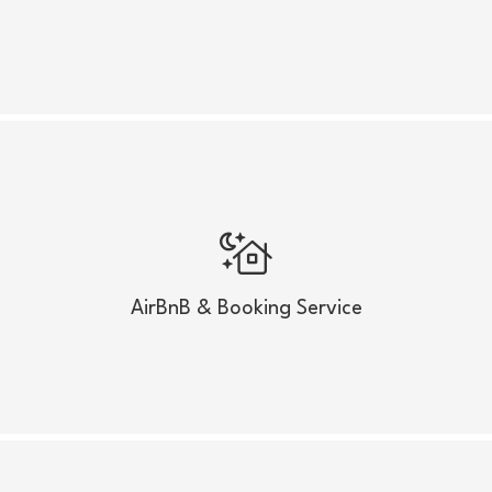
Mehr anzeigen
AirBnB & Booking Service
Verdienen Sie Geld mit Buchungen über AirBnB
und booking.com
AirBnB & Booking Service
Mehr anzeigen