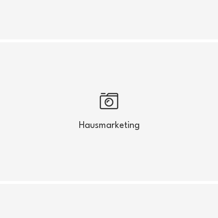
Hausmarketing
360 Grad-Tours, Fotografie oder
Videoaufnahmen Ihrer Immobilie
Hausmarketing
Mehr anzeigen