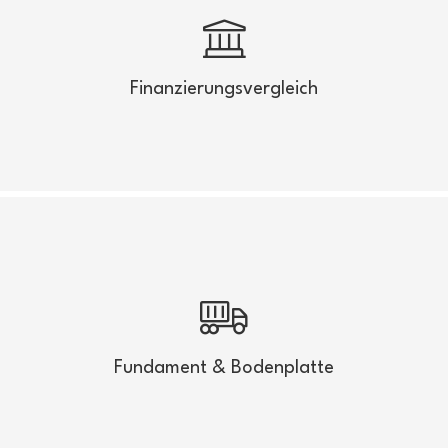
Finanzierungsvergleich
Vergleichen Sie Angebote diverser Kreditanbieter
Finanzierungsvergleich
Mehr anzeigen
Fundament & Bodenplatte
Finden Sie Experten für Fundamente oder
Bodenplatte
Fundament & Bodenplatte
Mehr anzeigen