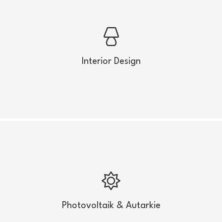
Interior Design
Lassen Sie von Profis Ihr Haus einrichten und
gestalten
Interior Design
Mehr anzeigen
Photovoltaik & Autarkie
Werden Sie unabhängig durch Solar oder PV-
Anlage
Photovoltaik & Autarkie
Mehr anzeigen