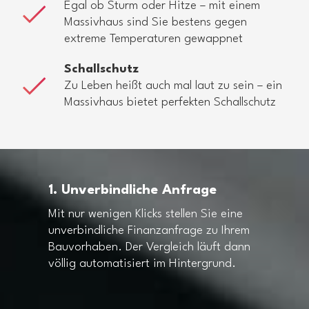
Egal ob Sturm oder Hitze – mit einem
Massivhaus sind Sie bestens gegen
extreme Temperaturen gewappnet
Schallschutz
Zu Leben heißt auch mal laut zu sein – ein
Massivhaus bietet perfekten Schallschutz
1. Unverbindliche Anfrage
Mit nur wenigen Klicks stellen Sie eine
unverbindliche Finanzanfrage zu Ihrem
Bauvorhaben. Der Vergleich läuft dann
völlig automatisiert im Hintergrund.