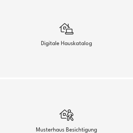
Digitale Hauskatalog
Mit nur wenigen Klicks das passende Traumhaus
finden
Digitale Hauskatalog
Mehr anzeigen
Musterhaus Besichtigung
Besichtigen Sie vor Kaufabschluss Ihr
Wunschobjekt
Musterhaus Besichtigung