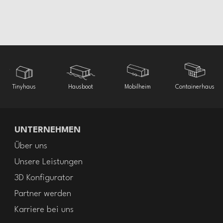
energieeffizientes
Raum – winterfestes
House schlüsselfertig
Campingplatz –
kleiner Fläche
Tiny House
Tiny House
Tiny House Deluxe – Luxus auf kleinem
geliefert
Winterfest gedämmt
Mobilheim incl. Heizung und Badezimmer
Raum
Tinyhaus
Hausboot
Mobilheim
Containerhaus
UNTERNEHMEN
Über uns
Unsere Leistungen
3D Konfigurator
Partner werden
Karriere bei uns