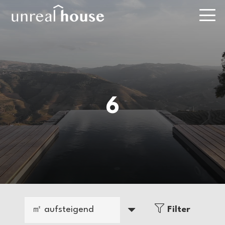
6
ab 415.250 EUR
|
|
236m²
6
Schlüsselfertig
Moderne Eleganz –
Stilvoll wohnen mit
Filter
der ganzen Familie