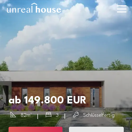
ab 149.800 EUR
82m²
3
Schlüsselfertig
|
|