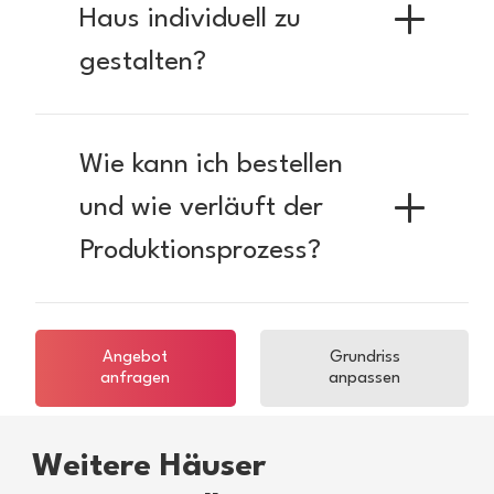
Haus individuell zu
gestalten?
Wie kann ich bestellen
und wie verläuft der
Produktionsprozess?
Angebot
Grundriss
anfragen
anpassen
Weitere Häuser
ab 238.390 EUR
ab 132.900 EUR
ab 389.900 EUR