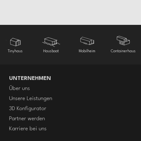
skandinavischen
Fertighaus mit drei
Stauraum und
mit viel Platz für die
Familienvilla mit drei Schlafzimmer
Grosszügiges Einfamilienhaus auf zwei
Design
Schlafzimmer
Holzfassade
Familie
Etagen
Tinyhaus
Hausboot
Mobilheim
Containerhaus
UNTERNEHMEN
Über uns
Unsere Leistungen
3D Konfigurator
Partner werden
Karriere bei uns