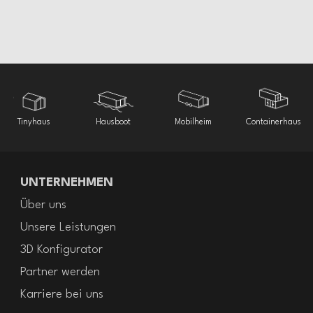
mit hydraulischer
Wohnglück auf
energieeffizientes
Out – mehr Raum,
Panoramafenster
Luxus auf kleinem Raum – winterfestes
Fensterfront
kleiner Fläche
Massivholz Tiny House schlüsselfertig
Tiny House
mehr Komfort
Tiny House
geliefert
Tinyhaus
Hausboot
Mobilheim
Containerhaus
UNTERNEHMEN
Über uns
Unsere Leistungen
3D Konfigurator
Partner werden
Karriere bei uns