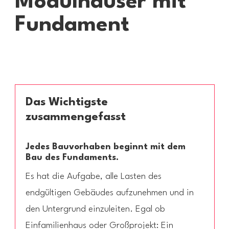
Modulhäuser mit
ab 62.000 EUR
auf Anfrage
ab 56.000 EUR
Fundament
ab 104.500 EUR
Das Wichtigste
zusammengefasst
Jedes Bauvorhaben beginnt mit dem
Bau des Fundaments.
Es hat die Aufgabe, alle Lasten des
endgültigen Gebäudes aufzunehmen und in
den Untergrund einzuleiten. Egal ob
Einfamilienhaus oder Großprojekt: Ein